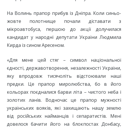
На Волинь прапор прибув із Дніпра. Коли синьо-
жовте полотнище почали діставати з
мікроавтобуса, першою до акції долучилася
кандидат у народні депутати України Людмила
Кирда із сином Аресеном.
«Для мене цей стяг – символ національної
єдності, державотворення, незалежності України,
яку впродовж тисячоліть відстоювали наші
предки. Це прапор миролюбства, бо в його
кольорах поєдналися барви літа – чистого неба і
золотих ланів. Водночас це прапор мужності
українських вояків, які захищають нашу землю
від російських найманців і сепаратистів. Мені
довелося бачити його на блокпостах Донбасу,