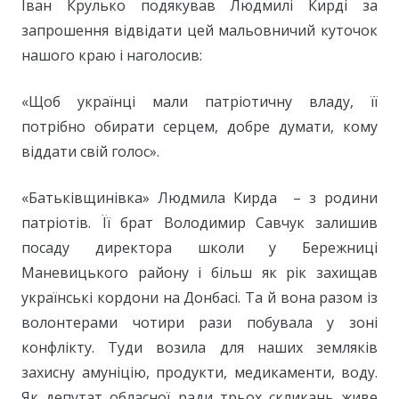
Іван Крулько подякував Людмилі Кирді за
запрошення відвідати цей мальовничий куточок
нашого краю і наголосив:
«Щоб українці мали патріотичну владу, її
потрібно обирати серцем, добре думати, кому
віддати свій голос».
«Батьківщинівка» Людмила Кирда – з родини
патріотів. Її брат Володимир Савчук залишив
посаду директора школи у Бережниці
Маневицького району і більш як рік захищав
українські кордони на Донбасі. Та й вона разом із
волонтерами чотири рази побувала у зоні
конфлікту. Туди возила для наших земляків
захисну амуніцію, продукти, медикаменти, воду.
Як депутат обласної ради трьох скликань живе