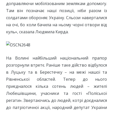
доправляючи мобілізованим землякам допомогу.
Там він позначає наші позиції, ніби разом із
солдатами обороняє Україну. Сльози наверталися
на очі, бо коли бачила на ньому чорні отвори від
куль», сказала Людмила Кирда.
На Волині найбільший національний прапор
розгорнули втретє. Раніше таке дійство відбулося
в Луцьку та в Берестечку – на межі нашої та
Рівненської областей. Тепер до нього
приєдналося кілька сотень людей – жителі
Любешівщини, учасники та гості «Поліської
регати». Звертаючись до людей, котрі доєдналися
до патріотичної акції, народний депутат України