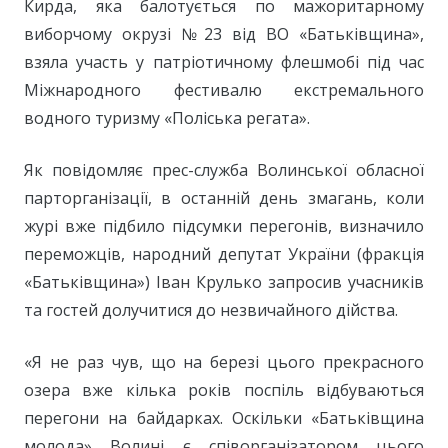
Кирда, яка балотується по мажоритарному
виборчому окрузі №23 від ВО «Батьківщина»,
взяла участь у патріотичному флешмобі під час
Міжнародного фестивалю екстремального
водного туризму «Поліська регата».
Як повідомляє прес-служба Волинської обласної
парторганізації, в останній день змагань, коли
журі вже підбило підсумки перегонів, визначило
переможців, народний депутат України (фракція
«Батьківщина») Іван Крулько запросив учасників
та гостей долучитися до незвичайного дійства.
«Я не раз чув, що на березі цього прекрасного
озера вже кілька років поспіль відбуваються
перегони на байдарках. Оскільки «Батьківщина
молода» Волині є співорганізатором цього