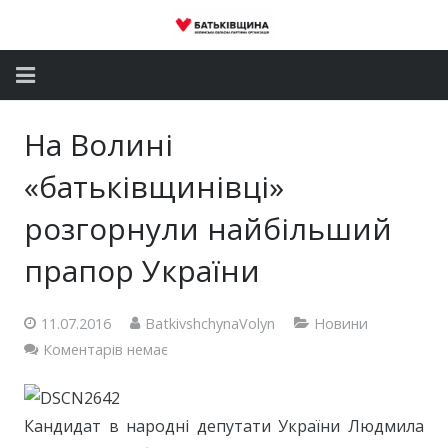
Головна
На Волині
Новини
«батьківщинівці»
Партія
розгорнули найбільший
прапор України
Депутатський корпус
Громадські приймальні
11.07.2016
BatkivshchynaVolyn
Новини
Коментарів немає
Контакти
Кандидат в народні депутати України Людмила