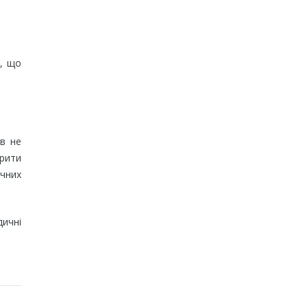
і, що
ів не
крити
ичних
дичні