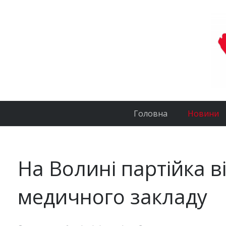
Головна
Новини
На Волині партійка в
медичного закладу