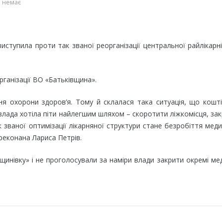
 немає
иступила проти так званої реорганізації центральної райлікарн
ганізації ВО «Батьківщина».
я охорони здоров’я. Тому й склалася така ситуація, що кошт
 влада хотіла піти найлегшим шляхом – скоротити ліжкомісця, за
ак званої оптимізації лікарняної структури стане безробіття мед
реконана Лариса Петрів.
инівку» і не проголосували за наміри влади закрити окремі ме