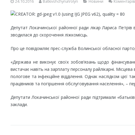
24.10.2016
BatkivshchynaVolyn
Новини
Коментарів
Депутат Локачинської районної ради лікар Лариса Петрів в
зводилася до скорочення ліжкомісць.
Про це повідомляє прес-служба Волинської обласної партор
«Держава не виконує своїх зобов’язань щодо фінансуванн
вистачає навіть на зарплату персоналу райлікарні. Місцева
пологове та інфекційне відділення. Однак наслідком цієї т
працівників та погіршення обслуговування населення», – пе
Депутати Локачинської районної ради підтримали «батьківщ
заклади.