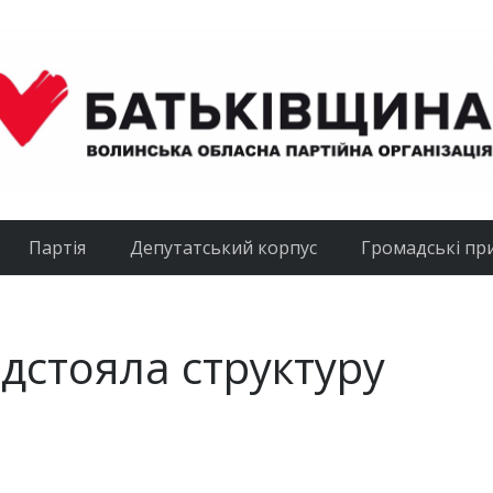
Партія
Депутатський корпус
Громадські пр
ідстояла структуру