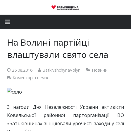
Головна
На Волині партійці
Новини
влаштували свято села
Партія
25.08.2016
BatkivshchynaVolyn
Новини
Депутатський корпус
Коментарів немає
Громадські приймальні
Контакти
З нагоди Дня Незалежності України активісти
Ковельської районної парторганізації ВО
«Батьківщина» зініціювали урочисті заходи у селі