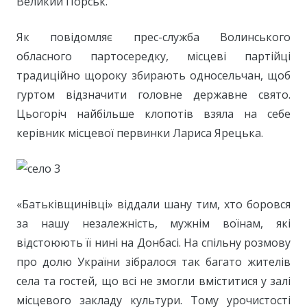
Великий Порськ.
Як повідомляє прес-служба Волинського
обласного партосередку, місцеві партійці
традиційно щороку збирають односельчан, щоб
гуртом відзначити головне державне свято.
Цьогоріч найбільше клопотів взяла на себе
керівник місцевої первинки Лариса Ярецька.
«Батьківщинівці» віддали шану тим, хто боровся
за нашу незалежність, мужнім воїнам, які
відстоюють її нині на Донбасі. На спільну розмову
про долю України зібралося так багато жителів
села та гостей, що всі не змогли вміститися у залі
місцевого закладу культури. Тому урочистості