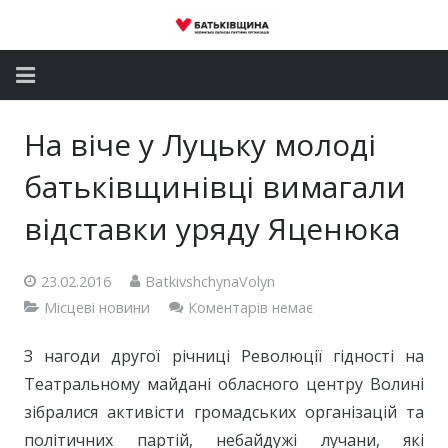
Головна
На віче у Луцьку молоді
Новини
батьківщинівці вимагали
Партія
відставки уряду Яценюка
Депутатський корпус
23.02.2016
BatkivshchynaVolyn
Місцеві новини
Коментарів немає
Громадські приймальні
Контакти
З нагоди другої річниці Революції гідності на
Театральному майдані обласного центру Волині
зібралися активісти громадських організацій та
політичних партій, небайдужі лучани, які