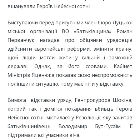
вшанували Героїв Небесної сотні.
Виступаючи перед присутніми член бюро Луцької
міської організації ВО «Батьківщина» Роман
Перванчук нагадав про обіцянки урядовців
здійснити європейські реформи, змінити країну,
щоб люди могли жити у вільній і заможній
державі. Однак, за його словами, Кабінет
Міністрів Яценюка показав свою неспроможність
поліпшити ситуацію, тому має піти у відставку.
Вимога відставки уряду, Генпрокурора Шокіна,
котрий так і домігся покарання вбивць Героїв
Небесної сотні, містилася у Резолюції, яку зачитав
батьківшинівець Володимир Бут-Гусаїм. Її
підтримали всі учасники віча.