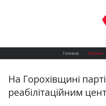
Головна
Новини
На Горохівщині парті
реабілітаційним цент