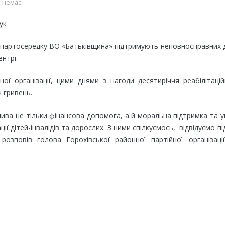
 немає
 партосередку ВО «Батьківщина» підтримують неповносправних 
ентрі.
ої організації, цими днями з нагоди десятиріччя реабілітаці
 гривень.
лива не тільки фінансова допомога, а й моральна підтримка та у
ї дітей-інвалідів та дорослих. З ними спілкуємось, відвідуємо пі
розповів голова Горохівської районної партійної організаці