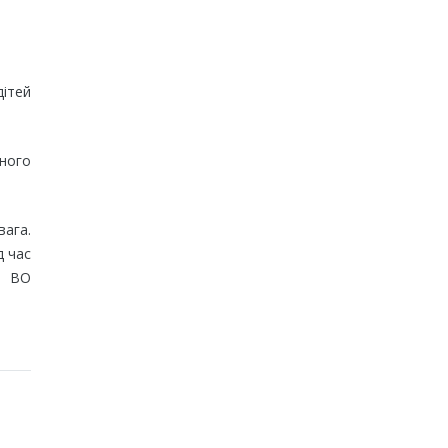
дітей
йного
вага.
д час
ї ВО