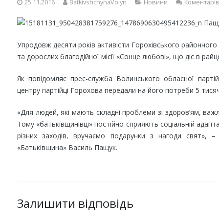
25.11.2016
BatkivshchynaVolyn
Новини
Коментарів
Упродовж десяти років активісти Горохівського районного
та дорослих благодійної місії «Сонце любові», що діє в райц
Як повідомляє прес-служба Волинського обласної партійн
центру партійці Горохова передали на його потреби 5 тисяч
«Для людей, які мають складні проблеми зі здоров’ям, важ
Тому «батьківщинівці» постійно сприяють соціальній адаптаці
різних заходів, вручаємо подарунки з нагоди свят», – 
«Батьківщина» Василь Пащук.
Залишити відповідь