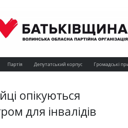
Партія
Депутатський корпус
Громадські пр
йці опікуються
ром для інвалідів