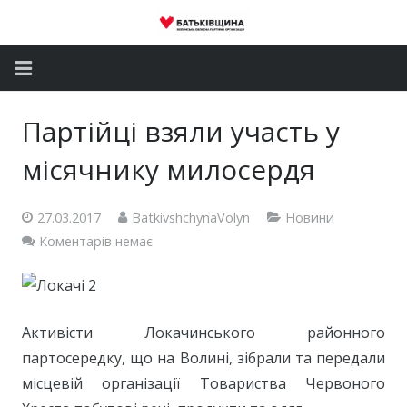
Головна
Партійці взяли участь у
Новини
місячнику милосердя
Партія
27.03.2017
BatkivshchynaVolyn
Новини
Депутатський корпус
Коментарів немає
Громадські приймальні
Контакти
Активісти Локачинського районного
партосередку, що на Волині, зібрали та передали
місцевій організації Товариства Червоного