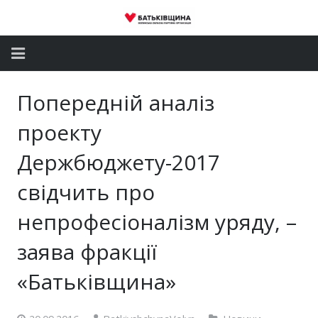
Головна
Попередній аналіз
Новини
проекту
Партія
Держбюджету-2017
свідчить про
Депутатський корпус
непрофесіоналізм уряду, –
Громадські приймальні
заява фракції
Контакти
«Батьківщина»