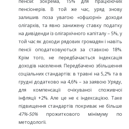
пенсій: зокрема, 15% для працюючих
пенсіонерів. В той же час, уряд знову
залишив поза увагою «офшорні» доходи
олігархів, та явно занижену ставку податку
на дивіденди із олігархічного капіталу – 5%, у
той час як доходи рядових громадян і навіть
пенсії оподатковуються за ставкою 18%.
Крім того, не передбачається індексація
доходів населення. Передбачено збільшення
соціальних стандартів: в травні на 5,2% та в
грудні додатково на 4,6% – за заявою Уряду,
для компенсації очікуваної споживчої
інфляції +2%. Але це не є індексацією. Таке
підвищення стандартів покриває не більше
47%-50%
прожиткового мінімуму по
методології.