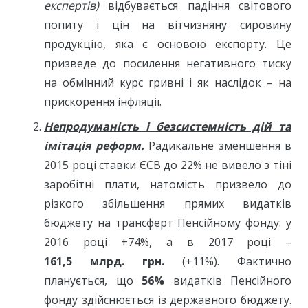
експертів)
відбувається падіння світового
попиту і цін на вітчизняну сировину
продукцію, яка є основою експорту. Це
призведе до посилення негативного тиску
на обмінний курс гривні і як наслідок – на
прискорення інфляції.
Непродуманість і безсистемність дій та
імітація реформ.
Радикальне зменшення в
2015 році ставки ЄСВ до 22% не вивело з тіні
заробітні плати, натомість призвело до
різкого збільшення прямих видатків
бюджету на трансферт Пенсійному фонду: у
2016 році +74%, а в 2017 році –
161,5 млрд. грн.
(+11%). Фактично
планується, що
56%
видатків Пенсійного
фонду здійснюється із державного бюджету.