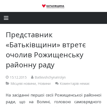
Головна
Представник
Новини
«Батьківщини» втретє
Партія
очолив Рожищенську
районну раду
Депутатський корпус
Громадські приймальні
15.12.2015
BatkivshchynaVolyn
Місцеві новини
,
Новини
Коментарів немає
Контакти
На засіданні першої сесії Рожищенської районної
ради, що на Волині, головою самоврядного