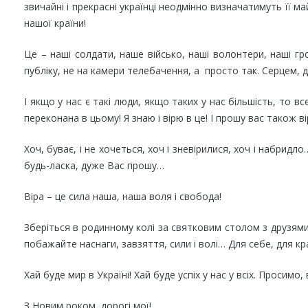
звичайні і прекрасні українці неодмінно визначатимуть її м
нашої країни!
Це – наші солдати, наше військо, наші волонтери, наші гр
публіку, не на камери телебачення, а просто так. Серцем,
І якщо у нас є такі люди, якщо таких у нас більшість, то в
переконана в цьому! Я знаю і вірю в це! І прошу вас також в
Хоч, буває, і не хочеться, хоч і зневірилися, хоч і набридло
будь-ласка, дуже Вас прошу…
Віра – це сила наша, наша воля і свобода!
Зберіться в родинному колі за святковим столом з друзями
побажайте наснаги, завзяття, сили і волі… Для себе, для к
Хай буде мир в Україні! Хай буде успіх у нас у всіх. Просимо,
З Новим роком, дорогі мої!