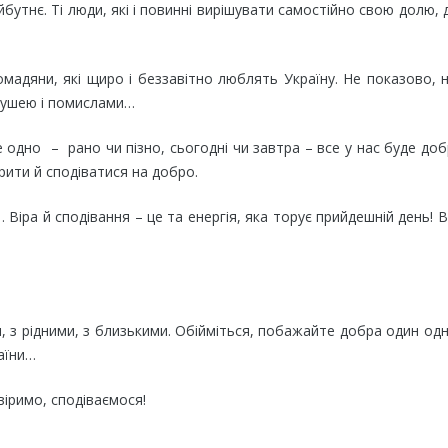
айбутнє. Ті люди, які і повинні вирішувати самостійно свою долю,
омадяни, які щиро і беззавітно люблять Україну. Не показово, 
 душею і помислами…
се одно – рано чи пізно, сьогодні чи завтра – все у нас буде доб
ірити й сподіватися на добро.
… Віра й сподівання – це та енергія, яка торує прийдешній день! В
, з рідними, з близькими. Обійміться, побажайте добра один од
раїни…
 віримо, сподіваємося!