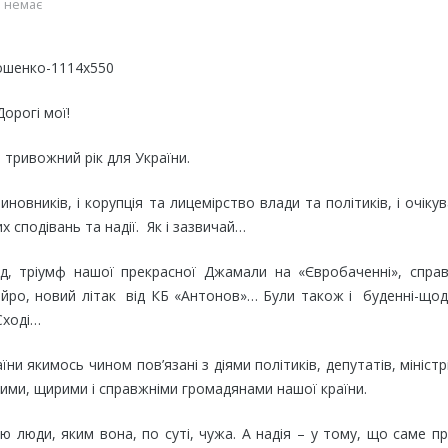
 немає
Дорогі мої!
і тривожний рік для України.
иновників, і корупція та лицемірство влади та політиків, і очіку
х сподівань та надії. Як і зазвичай…
лад, тріумф нашої прекрасної Джамали на «Євробаченні», спра
ейро, новий літак від КБ «Антонов»… Були також і буденні-щод
Сході…
ни якимось чином пов’язані з діями політиків, депутатів, міністр
йними, щирими і справжніми громадянами нашої країни.
ю люди, яким вона, по суті, чужа. А надія – у тому, що саме пр