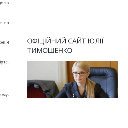
 долю
не на
ОФІЦІЙНИЙ САЙТ ЮЛІЇ
ре! Я
ТИМОШЕНКО
ірте,
ному,