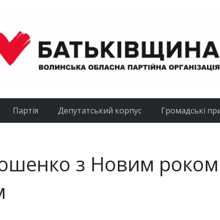
Партія
Депутатський корпус
Громадські пр
мошенко з Новим роком
м