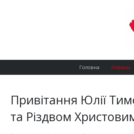
Головна
Новини
Привітання Юлії Ти
та Різдвом Христови