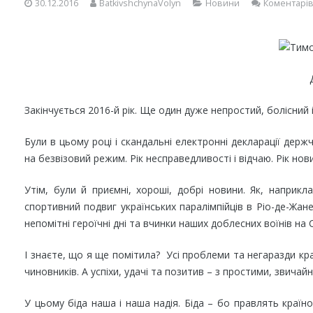
30.12.2016
BatkivshchynaVolyn
Новини
Коментарів
Закінчується 2016-й рік. Ще один дуже непростий, болісний 
Були в цьому році і скандальні електронні декларації держч
на безвізовий режим. Рік несправедливості і відчаю. Рік нови
Утім, були й приємні, хороші, добрі новини. Як, наприк
спортивний подвиг українських паралімпійців в Ріо-де-Жан
непомітні героїчні дні та вчинки наших доблесних воїнів на 
І знаєте, що я ще помітила? Усі проблеми та негаразди краї
чиновників. А успіхи, удачі та позитив – з простими, звича
У цьому біда наша і наша надія. Біда – бо правлять країно