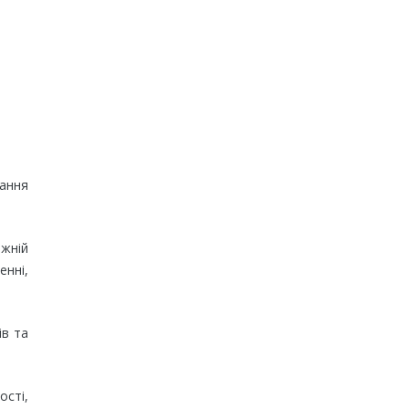
вання
вжній
енні,
ів та
ості,