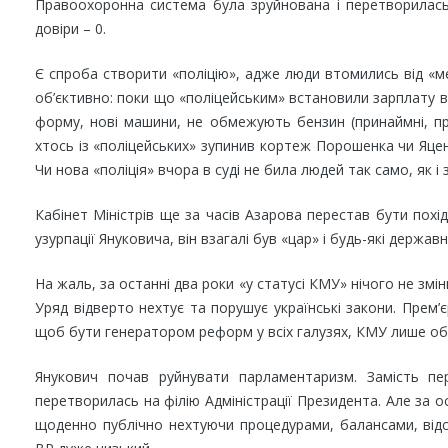
Правоохоронна система була зруйнована і перетворилась 
довіри – 0.
Є спроба створити «поліцію», адже люди втомились від «ме
об’єктивно: поки що «поліцейським» встановили зарплату в 
форму, нові машини, не обмежують бензин (принаймні, про
хтось із «поліцейських» зупинив кортеж Порошенка чи Яце
Чи нова «поліція» вчора в суді не била людей так само, як і 
Кабінет Міністрів ще за часів Азарова перестав бути похі
узурпації Януковича, він взагалі був «цар» і будь-які державні
На жаль, за останні два роки «у статусі КМУ» нічого не змі
Уряд відверто нехтує та порушує українські закони. Прем’є
щоб бути генератором реформ у всіх галузях, КМУ лише обкл
Янукович почав руйнувати парламентаризм. Замість пер
перетворилась на філію Адміністрації Президента. Але за 
щоденно публічно нехтуючи процедурами, балансами, відс