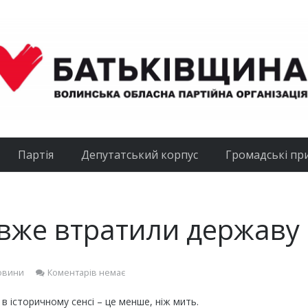
Партія
Депутатський корпус
Громадські пр
 вже втратили державу
овини
Коментарів немає
 в історичному сенсі – це менше, ніж мить.