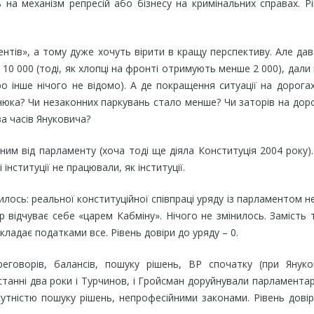
на механізм репресій або бізнесу на кримінальних справах. Р
нтів», а тому дуже хочуть вірити в кращу перспективу. Але да
10 000 (тоді, як хлопці на фронті отримують менше 2 000), дали
 інше нічого не відомо). А де покращення ситуації на дорога
нюка? Чи незаконних паркувань стало менше? Чи заторів на дор
за часів Януковича?
дним від парламенту (хоча тоді ще діяла Конституція 2004 року)
 інституції не працювали, як інституції.
нилось: реальної конституційної співпраці уряду із парламентом н
р відчуває себе «царем Кабміну». Нічого не змінилось. Замість 
адає податками все. Рівень довіри до уряду – 0.
еговорів, балансів, пошуку рішень, ВР спочатку (при Януков
останні два роки і Турчинов, і Гройсман доруйнували парламента
утністю пошуку рішень, непрофесійними законами. Рівень дові