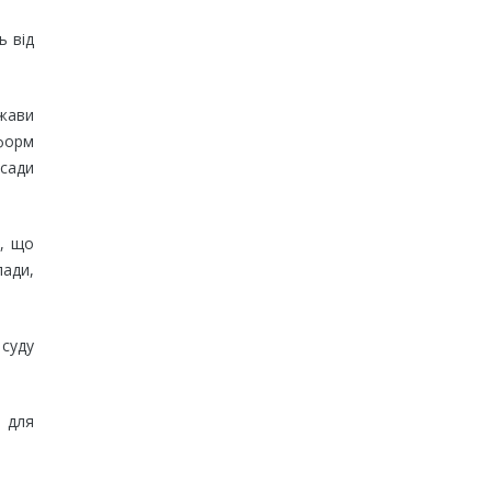
ь від
ржави
 форм
сади
е, що
ади,
 суду
у для