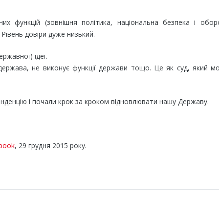
них функцій (зовнішня політика, національна безпека і обор
Рівень довіри дуже низький.
ержавної) ідеї.
держава, не виконує функції держави тощо. Це як суд, який м
нденцію і почали крок за кроком відновлювати нашу Державу.
book
, 29 грудня 2015 року.