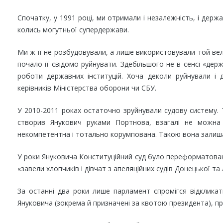
Спочатку, у 1991 році, ми отримали і незалежність, і держ
колись могутньої супердержави.
Ми ж її не розбудовували, а лише використовували той вел
почало її свідомо руйнувати. Здебільшого не в сенсі «дер
роботи державних інституцій. Хоча деколи руйнували і
керівників Міністерства оборони чи СБУ.
У 2010-2011 роках остаточно зруйнували судову систему. 
створив Янукович руками Портнова, взагалі не можна
некомпетентна і тотально корумпована. Такою вона залишаєт
У роки Януковича Конституційний суд було переформатовано
«завели хлопчиків і дівчат з апеляційних судів Донецької та 
За останні два роки лише парламент спромігся відкликат
Януковича (зокрема й призначені за квотою президента), пр