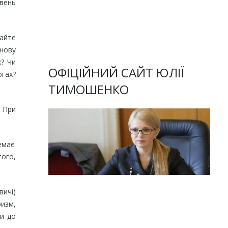
івень
вайте
 нову
х? Чи
ОФІЦІЙНИЙ САЙТ ЮЛІЇ
огах?
ТИМОШЕНКО
. При
емає.
того,
ичі)
ризм,
ри до