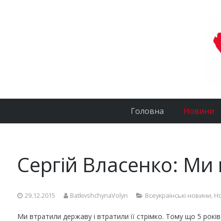
Головна
Новини
Сергій Власенко: Ми
29.12.2015
BatkivshchynaVolyn
Всеукраїнські новини
,
Н
Ми втратили державу і втратили її стрімко. Тому що 5 років