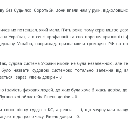
аву без будь-якої боротьби. Вони впали нам у руки, відколовшис
ичезних потенціал, який мали. П’ять років тому керівництво де
жава Україна», а в сенсі профанації та спотворення принципів і
 державу Україна, наприклад, призначаючи громадян РФ на по
Так, судова система Украіни ніколи не була незалежною, але т
 було назвати судовою системою: тотально залежна від вл
ься і зараз. Рівень довіри – 0.
 і замість фахових людей, до яких була хоча б якась довіра, до
Луганської областей». Рівень довіри – 0.
и свою шістку суддів з КС, а решта – ті, що узурпували влад
ацюють до цього часу. Рівень довіри – 0.