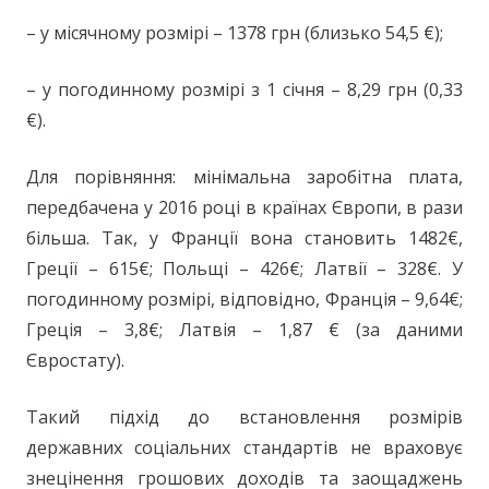
– у місячному розмірі – 1378 грн (близько 54,5 €);
– у погодинному розмірі з 1 січня – 8,29 грн (0,33
€).
Для порівняння: мінімальна заробітна плата,
передбачена у 2016 році в країнах Європи, в рази
більша. Так, у Франції вона становить 1482€,
Греції – 615€; Польщі – 426€; Латвії – 328€. У
погодинному розмірі, відповідно, Франція – 9,64€;
Греція – 3,8€; Латвія – 1,87 € (за даними
Євростату).
Такий підхід до встановлення розмірів
державних соціальних стандартів не враховує
знецінення грошових доходів та заощаджень