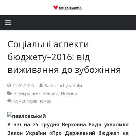
Головна
Соціальні аспекти
Новини
бюджету–2016: від
Партія
виживання до зубожіння
Депутатський корпус
11.01.2016
BatkivshchynaVolyn
Всеукраїнські новини
,
Новини
Громадські приймальні
Коментарів немає
Контакти
У ніч на 25 грудня Верховна Рада ухвалила
Закон України «Про Державний бюджет на