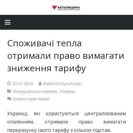
Головна
Споживачі тепла
Новини
отримали право вимагати
Партія
зниження тарифу
Депутатський корпус
20.01.2016
BatkivshchynaVolyn
Всеукраїнські новини
,
Новини
Громадські приймальні
Коментарів немає
Контакти
Українці, які користуються централізованим
опаленням, отримали право вимагати
перерахунку свого тарифу з кількох підстав.