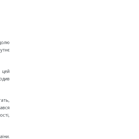
 долю
бутнє
о цей
родив
гать,
вався
ості,
аїни.