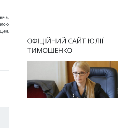
віча,
илою
щині.
ОФІЦІЙНИЙ САЙТ ЮЛІЇ
ТИМОШЕНКО