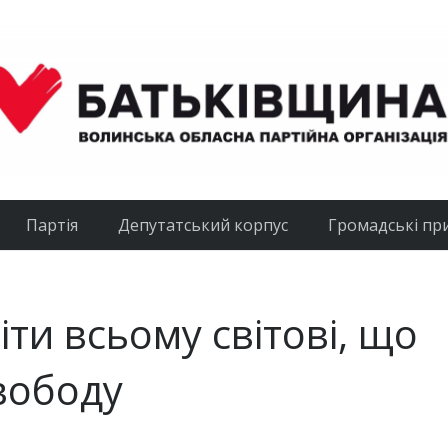
Партія
Депутатський корпус
Громадські пр
іти всьому світові, що
вободу