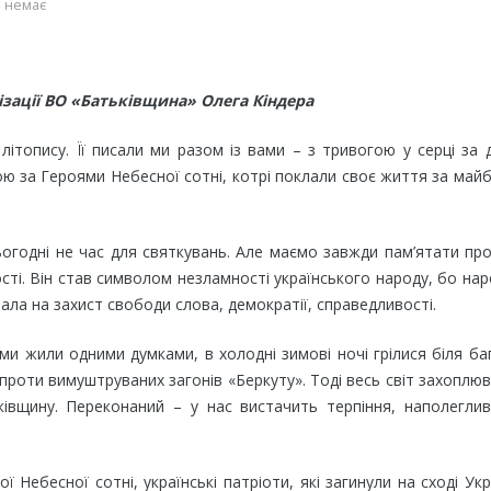
 немає
ізації ВО «Батьківщина» Олега Кіндера
літопису. Її писали ми разом із вами – з тривогою у серці за
ю за Героями Небесної сотні, котрі поклали своє життя за май
ьогодні не час для святкувань. Але маємо завжди пам’ятати пр
сті. Він став символом незламності українського народу, бо на
тала на захист свободи слова, демократії, справедливості.
 ми жили одними думками, в холодні зимові ночі грілися біля ба
роти вимуштруваних загонів «Беркуту». Тоді весь світ захоплю
ківщину. Переконаний – у нас вистачить терпіння, наполеглив
Небесної сотні, українські патріоти, які загинули на сході Укр