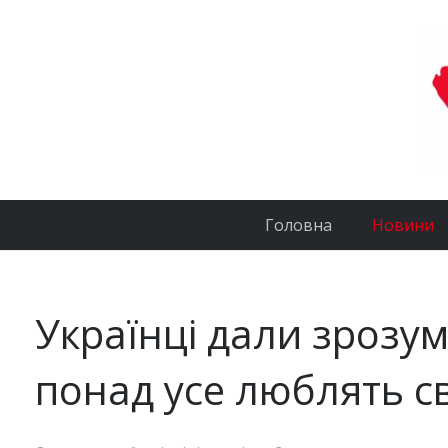
Головна
Новини
Українці дали зрозум
понад усе люблять с