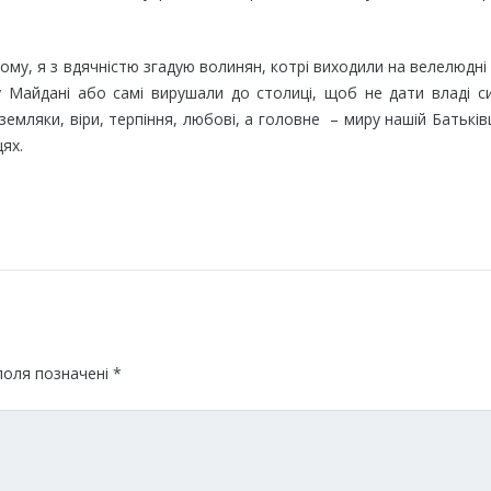
ому, я з вдячністю згадую волинян, котрі виходили на велелюдні 
 Майдані або самі вирушали до столиці, щоб не дати владі с
земляки, віри, терпіння, любові, а головне – миру нашій Батьків
ях.
поля позначені
*