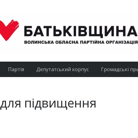
Партія
Депутатський корпус
Громадські пр
в для підвищення