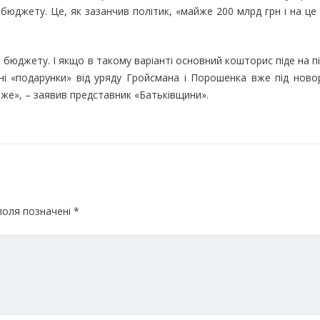
бюджету. Це, як зазанчив політик, «майже 200 млрд грн і на це
 бюджету. І якщо в такому варіанті основний кошторис піде на п
ні «подарунки» від уряду Гройсмана і Порошенка вже під ново
оже», – заявив представник «Батьківщини».
поля позначені
*