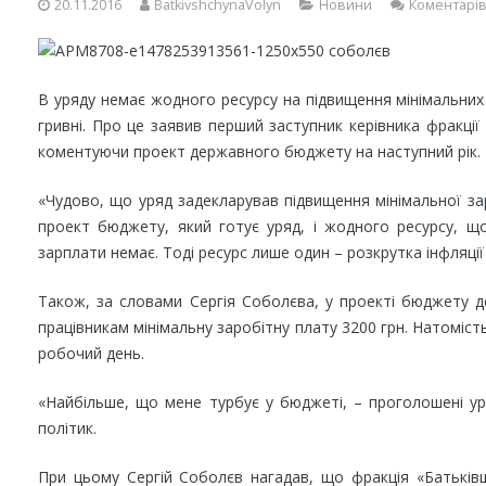
20.11.2016
BatkivshchynaVolyn
Новини
Коментарів
В уряду немає жодного ресурсу на підвищення мінімальних 
гривні. Про це заявив перший заступник керівника фракції
коментуючи проект державного бюджету на наступний рік.
«Чудово, що уряд задекларував підвищення мінімальної зар
проект бюджету, який готує уряд, і жодного ресурсу, щ
зарплати немає. Тоді ресурс лише один – розкрутка інфляції й
Також, за словами Сергія Соболєва, у проекті бюджету 
працівникам мінімальну заробітну плату 3200 грн. Натоміст
робочий день.
«Найбільше, що мене турбує у бюджеті, – проголошені ур
політик.
При цьому Сергій Соболєв нагадав, що фракція «Батьків