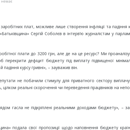
 немає
заробітних плат, можливе лише створення інфляції та падіння 
 «Батьківщина» Сергій Соболєв в інтерв’ю журналістам у парлам
обітної плати до 3200 грн, але де на це ресурс? Ми проаналіз
об перекрити дефіцит бюджету під виплату підвищеної мініма
 падіння курсу гривні», – зауважив він.
депутати не побачили стимулу для приватного сектору виплач
ь, цілком реальні скорочення чи переведення працівників на неп
ядом гасла не підкріплені реальними доходами бюджету», – з
щина» подала свої пропозиції щодо наповнення бюджету країн