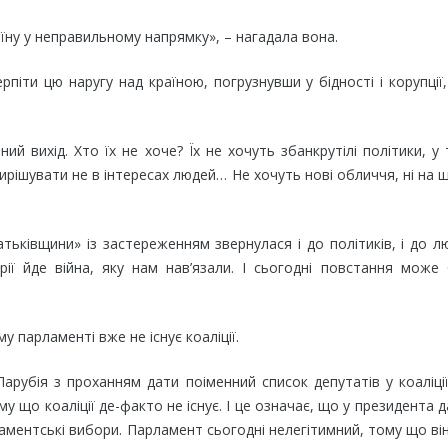
їну у неправильному напрямку», – нагадала вона.
піти цю наругу над країною, погрузнувши у бідності і корупції
й вихід. Хто їх не хоче? Їх не хочуть збанкрутілі політики, у
ирішувати не в інтересах людей… Не хочуть нові обличчя, ні на 
ківщини» із застереженням звернулася і до політиків, і до л
ії йде війна, яку нам нав’язали. І сьогодні повстання може
у парламенті вже не існує коаліції.
Парубія з проханням дати поіменний список депутатів у коаліції
у що коаліції де-факто не існує. І це означає, що у президента 
ламентські вибори. Парламент сьогодні нелегітимний, тому що ві