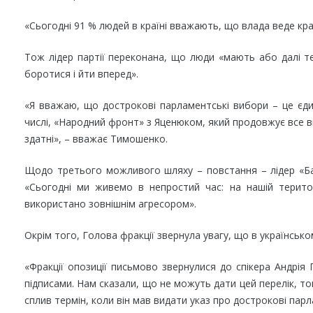
«Сьогодні 91 % людей в країні вважають, що влада веде кра
Тож лідер партії переконана, що люди «мають або далі тер
боротися і йти вперед».
«Я вважаю, що дострокові парламентські вибори – це єдини
числі, «Народний фронт» з Яценюком, який продовжує все в
здатні», – вважає Тимошенко.
Щодо третього можливого шляху – повстання – лідер «Бать
«Сьогодні ми живемо в непростий час: на нашій територ
використано зовнішнім агресором».
Окрім того, Голова фракції звернула увагу, що в українськом
«Фракції опозиції письмово звернулися до спікера Андрія 
підписами. Нам сказали, що не можуть дати цей перелік, том
сплив термін, коли він мав видати указ про дострокові пар