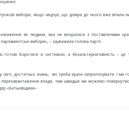
имошенко.
рокові вибори, якщо «відчує, що довіра до нього вже впала 
вноваження як людини, яка не впоралася з поставленими кра
арламентські вибори», – зауважила голова партії.
 готові боротися зі системою, а безальтернативність – це т
 світі, достатньо знань, які треба країні запропонувати. І ми г
ься перезавантаження влади, тим швидше ми можемо повернути
дер «Батьківщини».