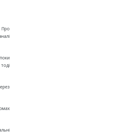
. Про
налі
 поки
 тоді
через
ормах
льні