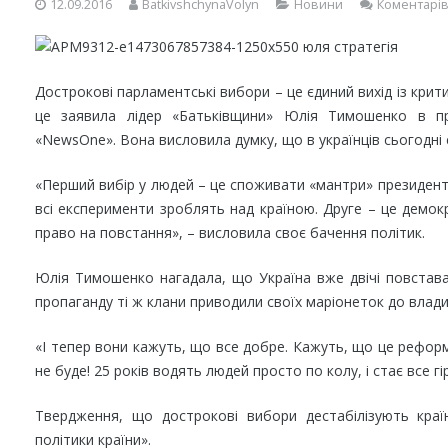
12.09.2016
BatkivshchynaVolyn
Новини
Коментарів
Дострокові парламентські вибори – це єдиний вихід із крит
це заявила лідер «Батьківщини» Юлія Тимошенко в пр
«NewsOne». Вона висловила думку, що в українців сьогодні 
«Перший вибір у людей – це споживати «мантри» президента
всі експерименти зроблять над країною. Друге – це демокр
право на повстання», – висловила своє бачення політик.
Юлія Тимошенко нагадала, що Україна вже двічі повставала
пропаганду ті ж клани приводили своїх маріонеток до влади
«І тепер вони кажуть, що все добре. Кажуть, що це реформ
не буде! 25 років водять людей просто по колу, і стає все гі
Твердження, що дострокові вибори дестабілізують кра
політики країни».