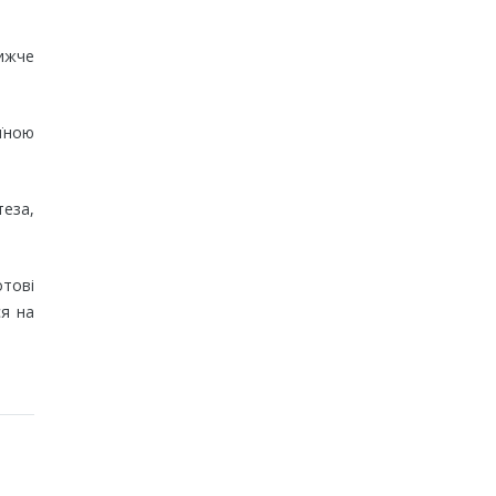
нижче
їною
еза,
отові
ся на