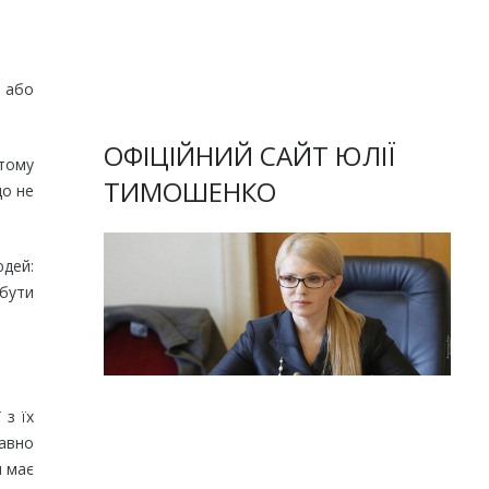
, або
ОФІЦІЙНИЙ САЙТ ЮЛІЇ
 тому
ТИМОШЕНКО
що не
юдей:
 бути
 з їх
давно
н має