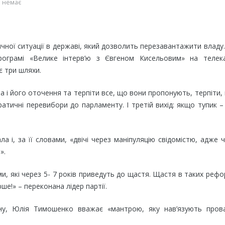
 немає
ичної ситуації в державі, який дозволить перезавантажити владу
ограмі «Велике інтерв’ю з Євгеном Кисельовим» на телека
є три шляхи.
 і його оточення та терпіти все, що вони пропонують, терпіти,
атичні перевибори до парламенту. І третій вихід: якщо тупик –
 і, за її словами, «двічі через маніпуляцію свідомістю, адже 
».
и, які через 5- 7 років приведуть до щастя. Щастя в таких реф
рше!» – переконана лідер партії.
їну, Юлія Тимошенко вважає «мантрою, яку нав’язують прова