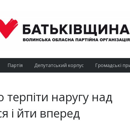
Партія
Депутатський корпус
Громадські пр
 терпіти наругу над
я і йти вперед