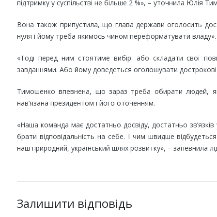
підтримку у суспільстві не більше 2 %», – уточнила Юлія Т
Вона також припустила, що глава держави оголосить дост
нуля і йому треба якимось чином переформатувати владу».
«Тоді перед ним стоятиме вибір: або складати свої по
завданнями. Або йому доведеться оголошувати дострокові п
Тимошенко впевнена, що зараз треба обирати людей, які
нав’язана президентом і його оточенням.
«Наша команда має достатньо досвіду, достатньо зв’язків у
брати відповідальність на себе. І чим швидше відбудет
наш природний, український шлях розвитку», – запевнила лі
Залишити відповідь