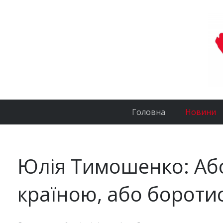
Головна
Новини
Юлія Тимошенко: Або
країною, або боротис