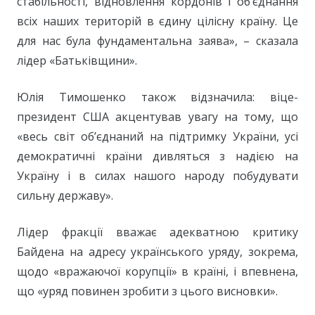
стабільності, відновлення кордонів і об’єднання
всіх наших територій в єдину цілісну країну. Це
для нас була фундаментальна заява», – сказала
лідер «Батьківщини».
Юлія Тимошенко також відзначила: віце-
президент США акцентував увагу на тому, що
«весь світ об’єднаний на підтримку України, усі
демократичні країни дивляться з надією на
Україну і в силах нашого народу побудувати
сильну державу».
Лідер фракції вважає адекватною критику
Байдена на адресу українського уряду, зокрема,
щодо «вражаючої корупції» в країні, і впевнена,
що «уряд повинен зробити з цього висновки».