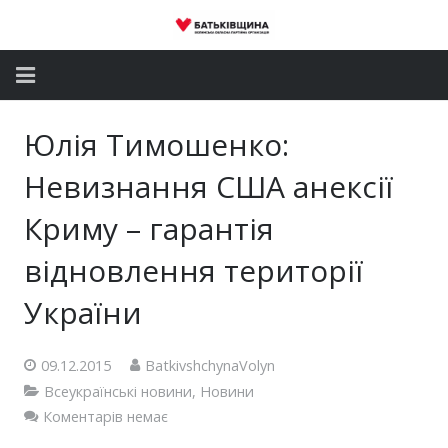
Головна
Юлія Тимошенко:
Новини
Невизнання США анексії
Партія
Криму – гарантія
відновлення території
Депутатський корпус
України
Громадські приймальні
Контакти
09.12.2015
BatkivshchynaVolyn
Всеукраїнські новини
,
Новини
Коментарів немає