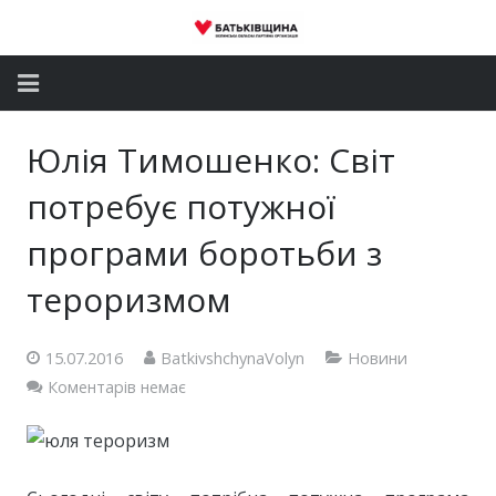
Головна
Юлія Тимошенко: Світ
Новини
потребує потужної
Партія
програми боротьби з
тероризмом
Депутатський корпус
Громадські приймальні
15.07.2016
BatkivshchynaVolyn
Новини
Коментарів немає
Контакти