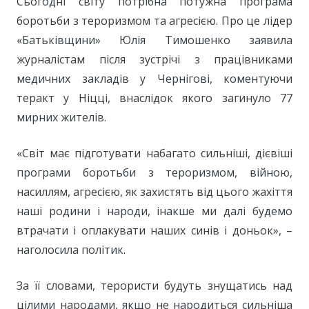
Сьогодні світу потрібна потужна програма
боротьби з тероризмом та агресією. Про це лідер
«Батьківщини» Юлія Тимошенко заявила
журналістам після зустрічі з працівниками
медичних закладів у Чернігові, коментуючи
теракт у Ніцці, внаслідок якого загинуло 77
мирних жителів.
«Світ має підготувати набагато сильніші, дієвіші
програми боротьби з тероризмом, війною,
насиллям, агресією, як захистять від цього жахіття
наші родини і народи, інакше ми далі будемо
втрачати і оплакувати наших синів і доньок», –
наголосила політик.
За її словами, терористи будуть знущатись над
цілими народами, якщо не народиться сильніша