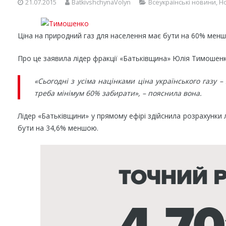
21.07.2015
BatkivshchynaVolyn
Всеукраїнські новини
,
Н
Ціна на природний газ для населення має бути на 60% менше
Про це заявила лідер фракції «Батьківщина» Юлія Тимошенко 
«Сьогодні з усіма націнками ціна українського газу – 
треба мінімум 60% забирати», – пояснила вона.
Лідер «Батьківщини» у прямому ефірі здійснила розрахунки 
бути на 34,6% меншою.