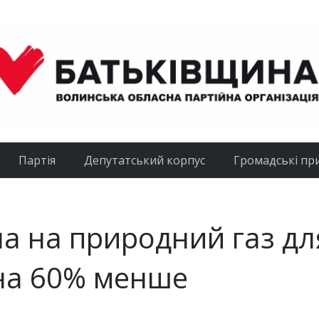
Партія
Депутатський корпус
Громадські пр
а на природний газ дл
 на 60% менше