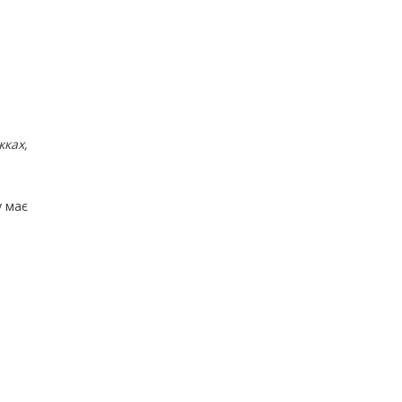
жках,
у має