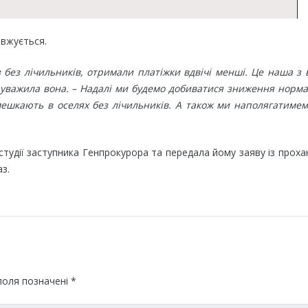
овжується.
з без лічильників, отримали платіжки вдвічі менші. Це наша з
 зауважила вона. – Надалі ми будемо добиватися зниження норм
мешкають в оселях без лічильників. А також ми наполягатиме
тудії заступника Генпрокурора та передала йому заяву із прох
з.
поля позначені
*