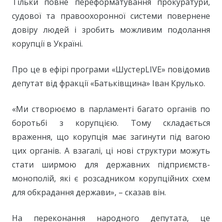
Тільки повне переформатування прокуратури,
судової та правоохоронної системи повернене
довіру людей і зробить можливим подолання
корупції в Україні.
Про це в ефірі програми «ШустерLIVE» повідомив
депутат від фракції «Батьківщина» Іван Крулько.
«Ми створюємо в парламенті багато органів по
боротьбі з корупцією. Тому складається
враження, що корупція має загинути під вагою
цих органів. А взагалі, ці нові структури можуть
стати ширмою для державних підприємств-
монополій, які є розсадником корупційних схем
для обкрадання держави», – сказав він.
На переконання народного депутата, це