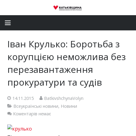
Головна
Іван Крулько: Боротьба з
Новини
корупцією неможлива без
Партія
перезавантаження
прокуратури та судів
Депутатський корпус
Громадські приймальні
14.11.2015
BatkivshchynaVolyn
Всеукраїнські новини
,
Новини
Контакти
Коментарів немає