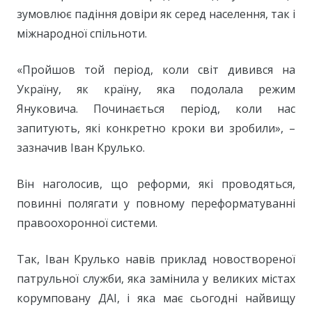
зумовлює падіння довіри як серед населення, так і
міжнародної спільноти.
«Пройшов той період, коли світ дивився на
Україну, як країну, яка подолала режим
Януковича. Починається період, коли нас
запитують, які конкретно кроки ви зробили», –
зазначив Іван Крулько.
Він наголосив, що реформи, які проводяться,
повинні полягати у повному переформатуванні
правоохоронної системи.
Так, Іван Крулько навів приклад новоствореної
патрульної служби, яка замінила у великих містах
корумповану ДАІ, і яка має сьогодні найвищу