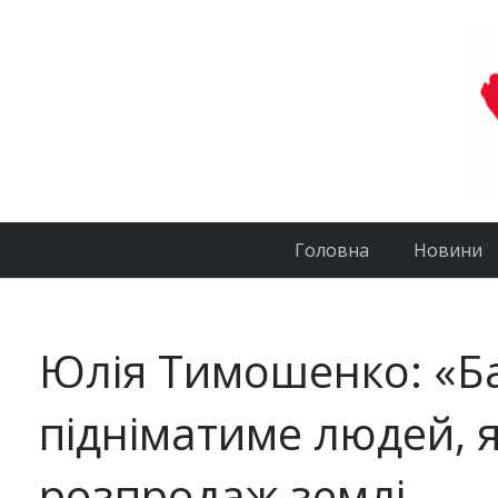
Головна
Новини
Юлія Тимошенко: «Б
підніматиме людей, 
розпродаж землі