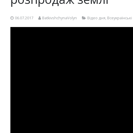
06.07.2017
BatkivshchynaVolyn
Відео дня
,
Всеукраїнськ