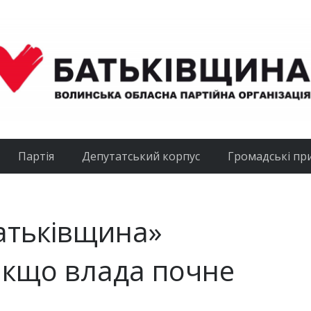
Партія
Депутатський корпус
Громадські пр
атьківщина»
якщо влада почне