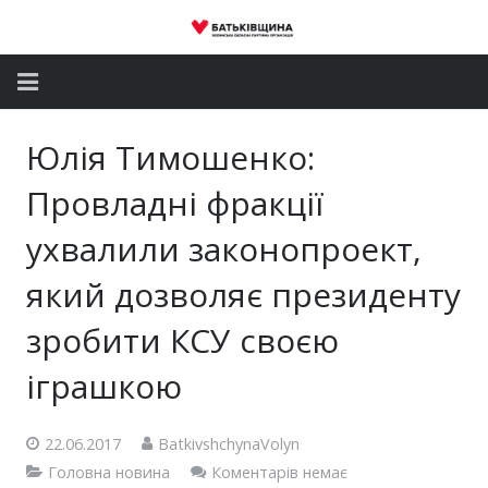
Головна
Юлія Тимошенко:
Новини
Провладні фракції
Партія
ухвалили законопроект,
який дозволяє президенту
Депутатський корпус
зробити КСУ своєю
Громадські приймальні
іграшкою
Контакти
22.06.2017
BatkivshchynaVolyn
Головна новина
Коментарів немає