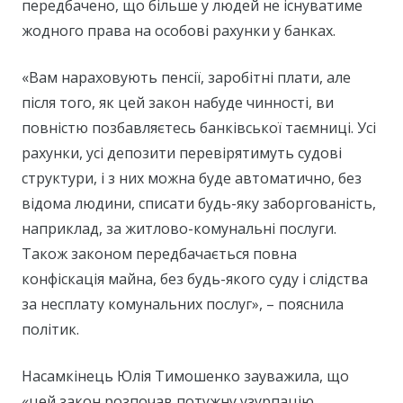
передбачено, що більше у людей не існуватиме
жодного права на особові рахунки у банках.
«Вам нараховують пенсії, заробітні плати, але
після того, як цей закон набуде чинності, ви
повністю позбавляєтесь банківської таємниці. Усі
рахунки, усі депозити перевірятимуть судові
структури, і з них можна буде автоматично, без
відома людини, списати будь-яку заборгованість,
наприклад, за житлово-комунальні послуги.
Також законом передбачається повна
конфіскація майна, без будь-якого суду і слідства
за несплату комунальних послуг», – пояснила
політик.
Насамкінець Юлія Тимошенко зауважила, що
«цей закон розпочав потужну узурпацію