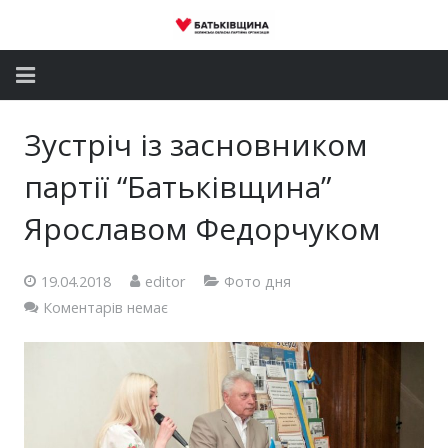
Головна
Зустріч із засновником
Новини
партії “Батьківщина”
Партія
Ярославом Федорчуком
Депутатський корпус
19.04.2018
editor
Фото дня
Коментарів немає
Громадські приймальні
Контакти