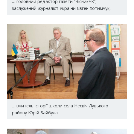
… головний редактор газети “Вісник+К”,
заслужений журналіст України Євген Хотимчук,
… вчитель історії школи села Несвіч Луцького
району Юрій Байбула.