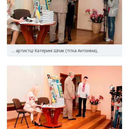
… артистці Катерині Шпак (тітка Антоніна),