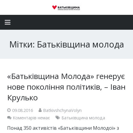
Головна
Мітки: Батьківщина молода
Новини
Партія
«Батьківщина Молода» генерує
Депутатський корпус
нове покоління політиків, – Іван
Громадські приймальні
Крулько
Контакти
09.08.2016
BatkivshchynaVolyn
Коментарів немає
Батьківщина молода
Понад 350 активістів «Батьківщини Молодої» з