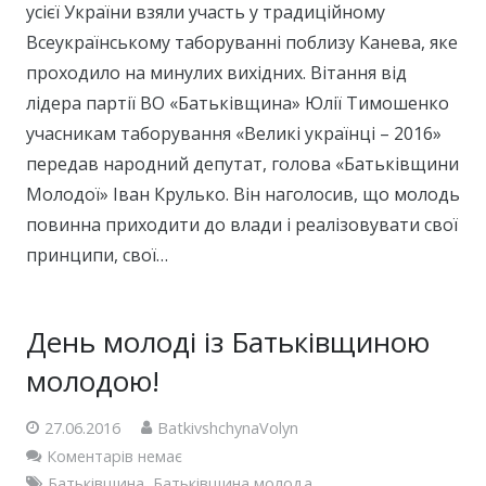
усієї України взяли участь у традиційному
Всеукраїнському таборуванні поблизу Канева, яке
проходило на минулих вихідних. Вітання від
лідера партії ВО «Батьківщина» Юлії Тимошенко
учасникам таборування «Великі українці – 2016»
передав народний депутат, голова «Батьківщини
Молодої» Іван Крулько. Він наголосив, що молодь
повинна приходити до влади і реалізовувати свої
принципи, свої…
День молоді із Батьківщиною
молодою!
27.06.2016
BatkivshchynaVolyn
Коментарів немає
Батьківщина
,
Батьківщина молода