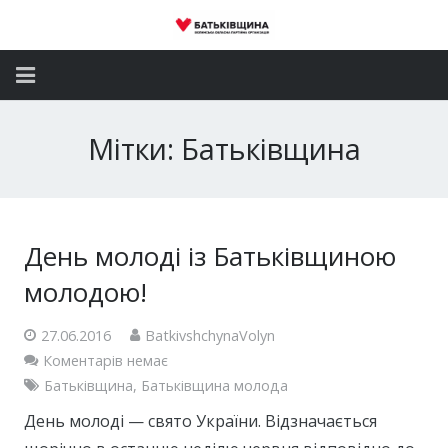
Головна
Мітки: Батьківщина
Новини
Партія
День молоді із Батьківщиною
Депутатський корпус
молодою!
Громадські приймальні
27.06.2016
BatkivshchynaVolyn
Контакти
Коментарів немає
Батьківщина
,
Батьківщина молода
День молоді — свято України. Відзначається